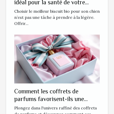
idéal pour la santé de votre
chien ?
Choisir le meilleur biscuit bio pour son chien
n’est pas une tâche à prendre à la légère.
Offrir...
Comment les coffrets de
parfums favorisent-ils une
expérience sensorielle unique ?
Plongez dans l'univers raffiné des coffrets
de parfums et découvrez comment ces