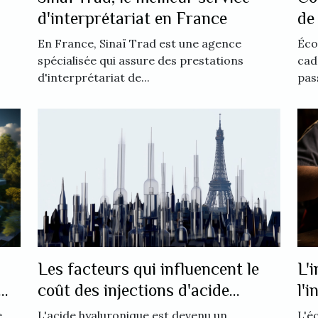
d'interprétariat en France
de
li
En France, Sinaï Trad est une agence
Éco
spécialisée qui assure des prestations
cad
d'interprétariat de...
pas
Les facteurs qui influencent le
L'
coût des injections d'acide
l'
hyaluronique à Paris
co
L'acide hyaluronique est devenu un
L'é
e