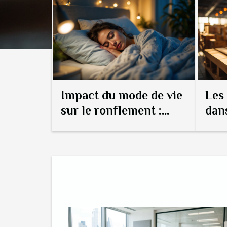
techniques pour adopter de meilleures habit
appareils et contribuer à la préservation de
énergétiques. Optimiser le temps de charge Pour réaliser de
véritables économies d’énergie et réduire l
inutile, il est essentiel de veiller à l’optimis
des téléphones. Laisser un chargeur branché 
pleine...
Les 
Impact du mode de vie
dans
sur le ronflement :
des
poids, alcool et tabac
l'in