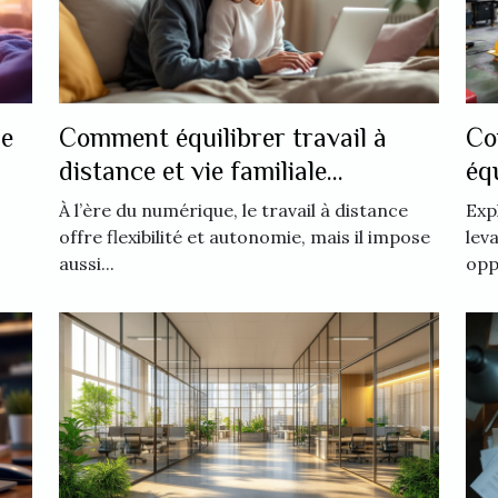
ne
Comment équilibrer travail à
Co
distance et vie familiale
éq
efficacement ?
d'
À l’ère du numérique, le travail à distance
Exp
offre flexibilité et autonomie, mais il impose
lev
aussi...
opp