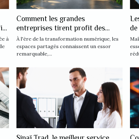
Comment les grandes
Le
il
entreprises tirent profit des
de
espaces partagés
ée à
À l'ère de la transformation numérique, les
Maî
le
espaces partagés connaissent un essor
ess
remarquable,...
rédu
Sinaï Trad, le meilleur service
Co