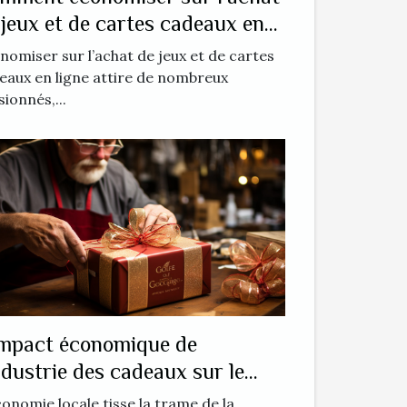
 jeux et de cartes cadeaux en
gne
nomiser sur l’achat de jeux et de cartes
eaux en ligne attire de nombreux
sionnés,...
impact économique de
industrie des cadeaux sur le
mmerce local
conomie locale tisse la trame de la