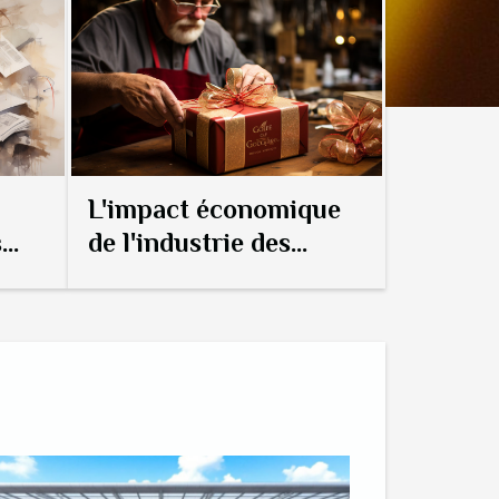
L'impact économique
s
de l'industrie des
phe
cadeaux sur le
commerce local