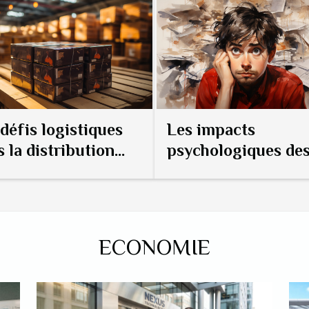
udes, protéger vos
s ressources
a consommation électrique
ation du temps de charge
alors que la batterie est
défis logistiques
Les impacts
 la distribution
psychologiques de
 vins primeurs à
erreurs d'orthogra
ternational
sur les lecteurs
ECONOMIE