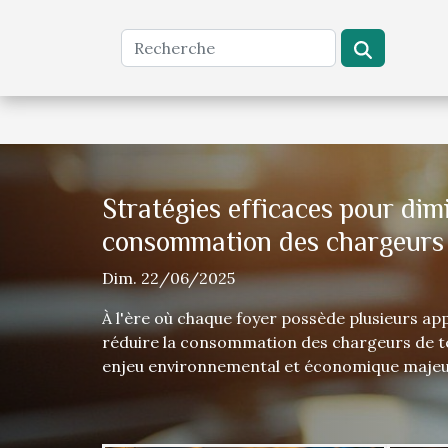
Stratégies efficaces pour dim
consommation des chargeurs 
Dim. 22/06/2025
À l'ère où chaque foyer possède plusieurs app
réduire la consommation des chargeurs de t
enjeu environnemental et économique majeur
propose des stratégies concrètes pour optimis
chargeurs tout en limitant leur impact sur la 
Découvrez dans les paragraphes suivants des