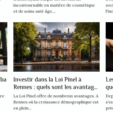
incontournable en matière de cosmétique
soci
et de soins anti-âge,...
l'in
iba
Investir dans la Loi Pinel à
Le
Rennes : quels sont les avantages
qu
?
ire
La Loi Pinel offre de nombreux avantages. A
Dep
Rennes où la croissance démographique est
s’e
en plein...
priv