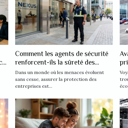
Comment les agents de sécurité
Av
ce
renforcent-ils la sûreté des
pr
entreprises ?
aé
Dans un monde où les menaces évoluent
Voy
sans cesse, assurer la protection des
tro
entreprises est...
éco