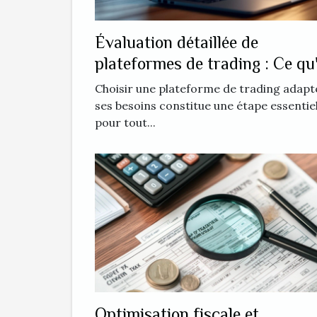
Évaluation détaillée de
plateformes de trading : Ce qu'
faut chercher ?
Choisir une plateforme de trading adapt
ses besoins constitue une étape essentiel
pour tout...
Optimisation fiscale et