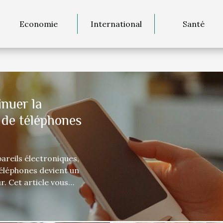
Economie
International
Santé
inuer la
de téléphones
areils électroniques,
éléphones devient un
. Cet article vous
er l’utilisation de vos
facture d’électricité.
 conseils pratiques et