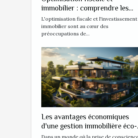
immobilier : comprendre les
enjeux
L'optimisation fiscale et l'investissement
immobilier sont au cœur des
préoccupations de...
Les avantages économiques
d'une gestion immobilière éco-
responsable
Dans un monde où la prise de conscienc